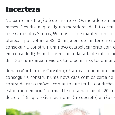
Incerteza
No bairro, a situação é de incerteza. Os moradores r
meses. Eles dizem que alguns moradores de fato acei
José Carlos dos Santos, 55 anos -- que mantém uma me
ofereceu por volta de R$ 30 mil, além de um terreno 
conseguiria construir um novo estabelecimento com ess
em cerca de R$ 60 mil. Ele reclama da falta de inform
diz. “Se é uma área invadida tudo bem, mas todo mund
Renato Monteiro de Carvalho, 64 anos -- que mora com
conseguiria construir uma nova casa com os cerca de R
contra deixar o imóvel, contanto que tenha condições
estou indo embora”, afirma. Ele mora há mais de 20 a
decreto. “Diz que saiu meu nome (no decreto) e não e