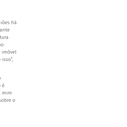
niões há
iante
tura
ão
o imóvel
isso”,
o
o é
ra mim
sobre o