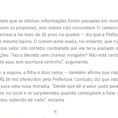
elatam que as últimas informações foram passadas em reu
taram as propostas, mas outros não concordam. O comerc
rcearia há mais de 20 anos na quadra -- diz que a Prefei
no mesmo bairro. O comerciante avalia, no entanto, que n
e valor. Um corretor contratado por ele teria avaliado 
ações. “Faz o decreto sem chamar ninguém? Não está certo 
o aqui tem escritura certinho”, argumenta.
 a esposa, a filha e dois netos -- também afirma que nã
$ 60 mil oferecidos pela Prefeitura. Contudo, diz que nã
 para uma nova moradia. “Desde que dê o valor justo pa
nos no local e se surpreendeu quando começaram a falar 
stou sabendo de nada”, reclama.