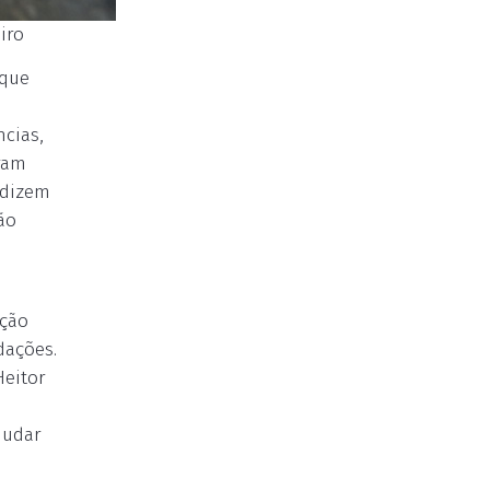
iro
rque
cias,
ram
 dizem
ão
ação
dações.
Heitor
mudar