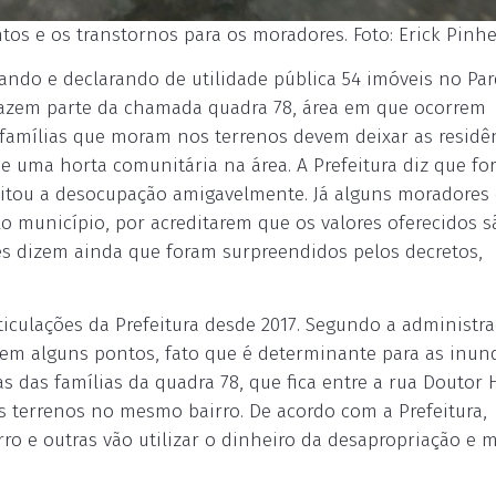
os e os transtornos para os moradores. Foto: Erick Pinhe
iando e declarando de utilidade pública 54 imóveis no Pa
 fazem parte da chamada quadra 78, área em que ocorrem
famílias que moram nos terrenos devem deixar as residên
 uma horta comunitária na área. A Prefeitura diz que fo
eitou a desocupação amigavelmente. Já alguns moradores
 município, por acreditarem que os valores oferecidos s
les dizem ainda que foram surpreendidos pelos decretos,
iculações da Prefeitura desde 2017. Segundo a administr
a em alguns pontos, fato que é determinante para as inun
s das famílias da quadra 78, que fica entre a rua Doutor 
ros terrenos no mesmo bairro. De acordo com a Prefeitura,
ro e outras vão utilizar o dinheiro da desapropriação e 