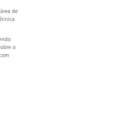
 área de
écnica
dendo
Sobre o
 com