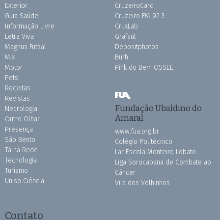
Exterior
CruzeiroCard
Guia Saúde
Cruzeiro FM 92.3
Informação Livre
CruxLab
Letra Viva
Grafsul
Magnus Futsal
Depositphotos
Mix
Burh
Motor
Pink do Bem OSSEL
Pets
Receitas
Revistas
Fundação Ubaldino do
Necrologia
Amaral
Outro Olhar
Presença
www.fua.org.br
São Bento
Colégio Politécnico
Tá na Rede
Lar Escola Monteiro Lobato
Tecnologia
Liga Sorocabana de Combate ao
Turismo
Câncer
Uniso Ciência
Vila dos Velhinhos
Contato