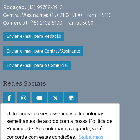
Redação:
(15) 99789-3913
Central/Assinante:
(15) 2102-5100 - ramal 5110
Comercial:
(15) 2102-5100 - ramal 5060
Enviar e-mail para Redação
Enviar e-mail para Central/Assinante
Enviar e-mail para o Comercial
Redes Sociais
Utilizamos cookies essenciais e tecnologias
Faça download do aplicativo
semelhantes de acordo com a nossa Política de
Privacidade. Ao continuar navegando, você
Play Store e App Store
concorda com estas condições.
Saiba mais