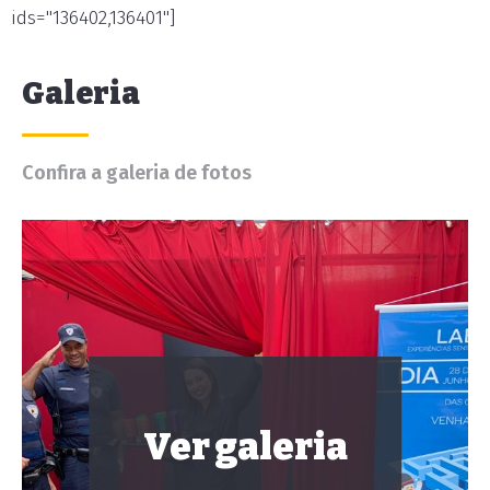
ids="136402,136401"]
Galeria
Confira a galeria de fotos
Ver galeria