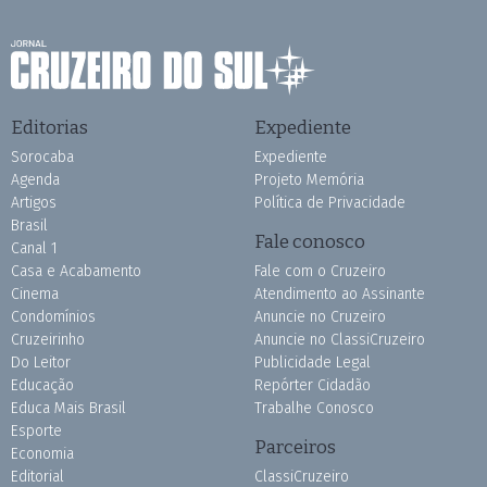
Editorias
Expediente
Sorocaba
Expediente
Agenda
Projeto Memória
Artigos
Política de Privacidade
Brasil
Fale conosco
Canal 1
Casa e Acabamento
Fale com o Cruzeiro
Cinema
Atendimento ao Assinante
Condomínios
Anuncie no Cruzeiro
Cruzeirinho
Anuncie no ClassiCruzeiro
Do Leitor
Publicidade Legal
Educação
Repórter Cidadão
Educa Mais Brasil
Trabalhe Conosco
Esporte
Parceiros
Economia
Editorial
ClassiCruzeiro