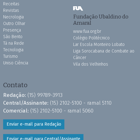
Receitas
Revistas
Fundação Ubaldino do
Necrologia
Amaral
Outro Olhar
Presença
www.fua.org.br
São Bento
Colégio Politécnico
Tá na Rede
Lar Escola Monteiro Lobato
Tecnologia
Liga Sorocabana de Combate ao
Turismo
Câncer
Uniso Ciência
Vila dos Velhinhos
Contato
Redação:
(15) 99789-3913
Central/Assinante:
(15) 2102-5100 - ramal 5110
Comercial:
(15) 2102-5100 - ramal 5060
Enviar e-mail para Redação
Enviar e-mail para Central/Assinante