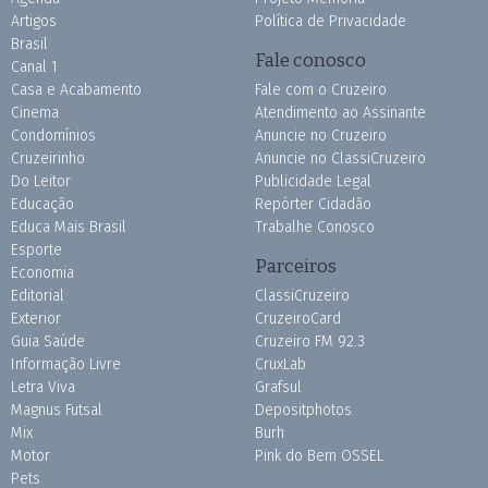
Artigos
Política de Privacidade
Brasil
Fale conosco
Canal 1
Casa e Acabamento
Fale com o Cruzeiro
Cinema
Atendimento ao Assinante
Condomínios
Anuncie no Cruzeiro
Cruzeirinho
Anuncie no ClassiCruzeiro
Do Leitor
Publicidade Legal
Educação
Repórter Cidadão
Educa Mais Brasil
Trabalhe Conosco
Esporte
Parceiros
Economia
Editorial
ClassiCruzeiro
Exterior
CruzeiroCard
Guia Saúde
Cruzeiro FM 92.3
Informação Livre
CruxLab
Letra Viva
Grafsul
Magnus Futsal
Depositphotos
Mix
Burh
Motor
Pink do Bem OSSEL
Pets