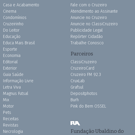
Casa e Acabamento
Fale com o Cruzeiro
Cinema
Atendimento ao Assinante
Condomínios
Anuncie no Cruzeiro
Cruzeirinho
Anuncie no ClassiCruzeiro
Do Leitor
Publicidade Legal
Educação
Repórter Cidadão
Educa Mais Brasil
Trabalhe Conosco
Esporte
Parceiros
Economia
Editorial
ClassiCruzeiro
Exterior
CruzeiroCard
Guia Saúde
Cruzeiro FM 92.3
Informação Livre
CruxLab
Letra Viva
Grafsul
Magnus Futsal
Depositphotos
Mix
Burh
Motor
Pink do Bem OSSEL
Pets
Receitas
Revistas
Fundação Ubaldino do
Necrologia