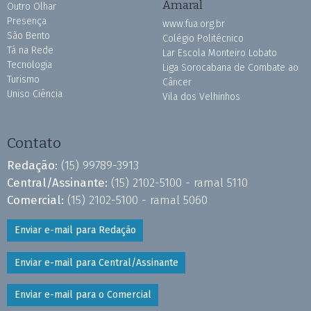
Amaral
Outro Olhar
Presença
www.fua.org.br
São Bento
Colégio Politécnico
Tá na Rede
Lar Escola Monteiro Lobato
Tecnologia
Liga Sorocabana de Combate ao
Turismo
Câncer
Uniso Ciência
Vila dos Velhinhos
Contato
Redação:
(15) 99789-3913
Central/Assinante:
(15) 2102-5100 - ramal 5110
Comercial:
(15) 2102-5100 - ramal 5060
Enviar e-mail para Redação
Enviar e-mail para Central/Assinante
Enviar e-mail para o Comercial