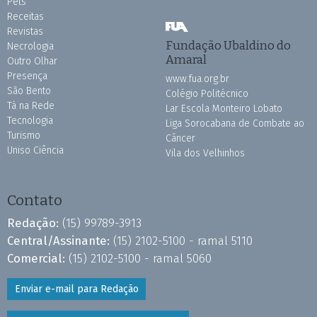
Pets
Receitas
Revistas
Fundação Ubaldino do
Necrologia
Amaral
Outro Olhar
Presença
www.fua.org.br
São Bento
Colégio Politécnico
Tá na Rede
Lar Escola Monteiro Lobato
Tecnologia
Liga Sorocabana de Combate ao
Turismo
Câncer
Uniso Ciência
Vila dos Velhinhos
Contato
Redação:
(15) 99789-3913
Central/Assinante:
(15) 2102-5100 - ramal 5110
Comercial:
(15) 2102-5100 - ramal 5060
Enviar e-mail para Redação