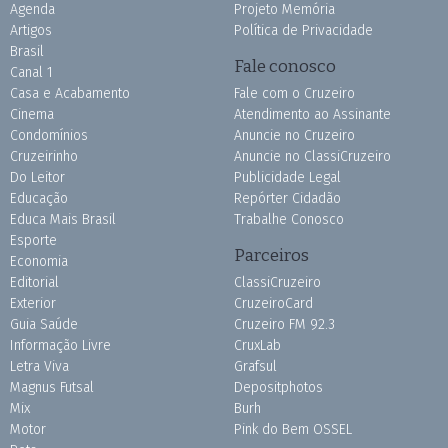
Agenda
Projeto Memória
Artigos
Política de Privacidade
Brasil
Fale conosco
Canal 1
Casa e Acabamento
Fale com o Cruzeiro
Cinema
Atendimento ao Assinante
Condomínios
Anuncie no Cruzeiro
Cruzeirinho
Anuncie no ClassiCruzeiro
Do Leitor
Publicidade Legal
Educação
Repórter Cidadão
Educa Mais Brasil
Trabalhe Conosco
Esporte
Parceiros
Economia
Editorial
ClassiCruzeiro
Exterior
CruzeiroCard
Guia Saúde
Cruzeiro FM 92.3
Informação Livre
CruxLab
Letra Viva
Grafsul
Magnus Futsal
Depositphotos
Mix
Burh
Motor
Pink do Bem OSSEL