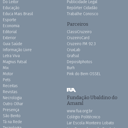
Do Leitor
Publicidade Legal
Educação
Repórter Cidadão
Educa Mais Brasil
Trabalhe Conosco
Esporte
Parceiros
Economia
Editorial
ClassiCruzeiro
Exterior
CruzeiroCard
Guia Saúde
Cruzeiro FM 92.3
Informação Livre
CruxLab
Letra Viva
Grafsul
Magnus Futsal
Depositphotos
Mix
Burh
Motor
Pink do Bem OSSEL
Pets
Receitas
Revistas
Fundação Ubaldino do
Necrologia
Amaral
Outro Olhar
Presença
www.fua.org.br
São Bento
Colégio Politécnico
Tá na Rede
Lar Escola Monteiro Lobato
Tecnologia