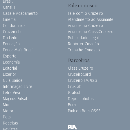
Brasil
Fale conosco
Canal 1
Casa e Acabamento
Fale com o Cruzeiro
Cinema
Atendimento ao Assinante
Condomínios
Anuncie no Cruzeiro
Cruzeirinho
Anuncie no ClassiCruzeiro
Do Leitor
Publicidade Legal
Educação
Repórter Cidadão
Educa Mais Brasil
Trabalhe Conosco
Esporte
Parceiros
Economia
Editorial
ClassiCruzeiro
Exterior
CruzeiroCard
Guia Saúde
Cruzeiro FM 92.3
Informação Livre
CruxLab
Letra Viva
Grafsul
Magnus Futsal
Depositphotos
Mix
Burh
Motor
Pink do Bem OSSEL
Pets
Receitas
Revistas