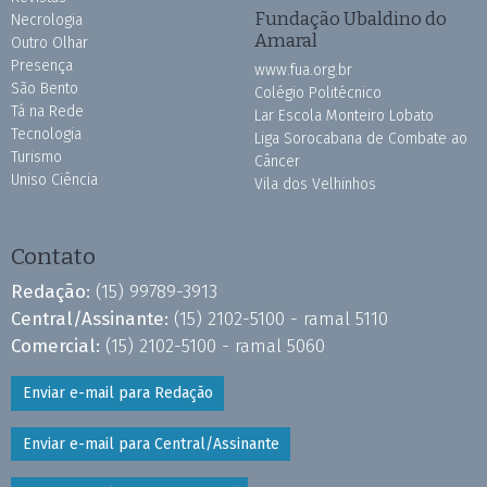
Fundação Ubaldino do
Necrologia
Amaral
Outro Olhar
Presença
www.fua.org.br
São Bento
Colégio Politécnico
Tá na Rede
Lar Escola Monteiro Lobato
Tecnologia
Liga Sorocabana de Combate ao
Turismo
Câncer
Uniso Ciência
Vila dos Velhinhos
Contato
Redação:
(15) 99789-3913
Central/Assinante:
(15) 2102-5100 - ramal 5110
Comercial:
(15) 2102-5100 - ramal 5060
Enviar e-mail para Redação
Enviar e-mail para Central/Assinante