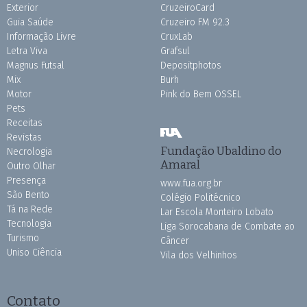
Exterior
CruzeiroCard
Guia Saúde
Cruzeiro FM 92.3
Informação Livre
CruxLab
Letra Viva
Grafsul
Magnus Futsal
Depositphotos
Mix
Burh
Motor
Pink do Bem OSSEL
Pets
Receitas
Revistas
Fundação Ubaldino do
Necrologia
Amaral
Outro Olhar
Presença
www.fua.org.br
São Bento
Colégio Politécnico
Tá na Rede
Lar Escola Monteiro Lobato
Tecnologia
Liga Sorocabana de Combate ao
Turismo
Câncer
Uniso Ciência
Vila dos Velhinhos
Contato