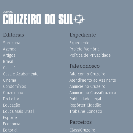
Editorias
Expediente
Sorocaba
Expediente
Agenda
Projeto Memória
Artigos
Política de Privacidade
Brasil
Fale conosco
Canal 1
Casa e Acabamento
Fale com o Cruzeiro
Cinema
Atendimento ao Assinante
Condomínios
Anuncie no Cruzeiro
Cruzeirinho
Anuncie no ClassiCruzeiro
Do Leitor
Publicidade Legal
Educação
Repórter Cidadão
Educa Mais Brasil
Trabalhe Conosco
Esporte
Parceiros
Economia
Editorial
ClassiCruzeiro