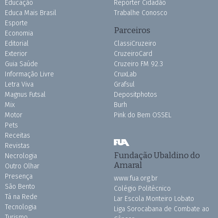
Educação
Repórter Cidadão
Educa Mais Brasil
Trabalhe Conosco
Esporte
Parceiros
Economia
Editorial
ClassiCruzeiro
Exterior
CruzeiroCard
Guia Saúde
Cruzeiro FM 92.3
Informação Livre
CruxLab
Letra Viva
Grafsul
Magnus Futsal
Depositphotos
Mix
Burh
Motor
Pink do Bem OSSEL
Pets
Receitas
Revistas
Fundação Ubaldino do
Necrologia
Amaral
Outro Olhar
Presença
www.fua.org.br
São Bento
Colégio Politécnico
Tá na Rede
Lar Escola Monteiro Lobato
Tecnologia
Liga Sorocabana de Combate ao
Turismo