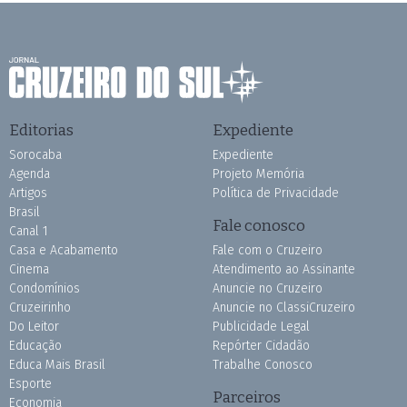
Editorias
Expediente
Sorocaba
Expediente
Agenda
Projeto Memória
Artigos
Política de Privacidade
Brasil
Fale conosco
Canal 1
Casa e Acabamento
Fale com o Cruzeiro
Cinema
Atendimento ao Assinante
Condomínios
Anuncie no Cruzeiro
Cruzeirinho
Anuncie no ClassiCruzeiro
Do Leitor
Publicidade Legal
Educação
Repórter Cidadão
Educa Mais Brasil
Trabalhe Conosco
Esporte
Parceiros
Economia