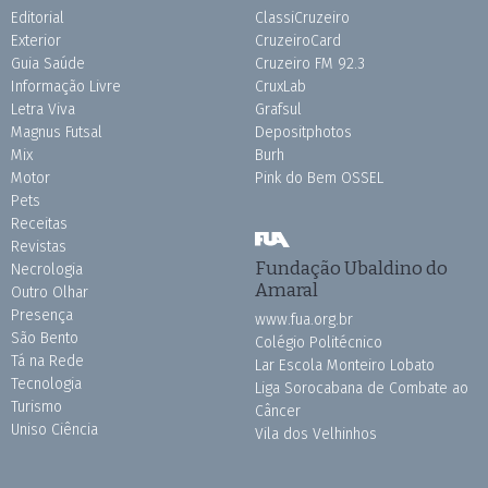
Editorial
ClassiCruzeiro
Exterior
CruzeiroCard
Guia Saúde
Cruzeiro FM 92.3
Informação Livre
CruxLab
Letra Viva
Grafsul
Magnus Futsal
Depositphotos
Mix
Burh
Motor
Pink do Bem OSSEL
Pets
Receitas
Revistas
Fundação Ubaldino do
Necrologia
Amaral
Outro Olhar
Presença
www.fua.org.br
São Bento
Colégio Politécnico
Tá na Rede
Lar Escola Monteiro Lobato
Tecnologia
Liga Sorocabana de Combate ao
Turismo
Câncer
Uniso Ciência
Vila dos Velhinhos