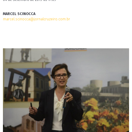
MARCEL SCINOCCA
marcel.scinocca@jornalcruzeiro.com.br