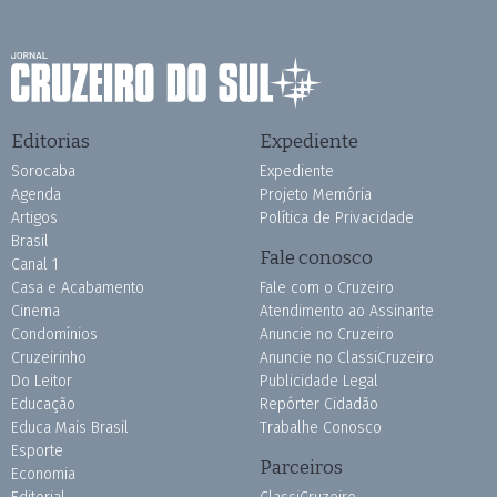
Editorias
Expediente
Sorocaba
Expediente
Agenda
Projeto Memória
Artigos
Política de Privacidade
Brasil
Fale conosco
Canal 1
Casa e Acabamento
Fale com o Cruzeiro
Cinema
Atendimento ao Assinante
Condomínios
Anuncie no Cruzeiro
Cruzeirinho
Anuncie no ClassiCruzeiro
Do Leitor
Publicidade Legal
Educação
Repórter Cidadão
Educa Mais Brasil
Trabalhe Conosco
Esporte
Parceiros
Economia