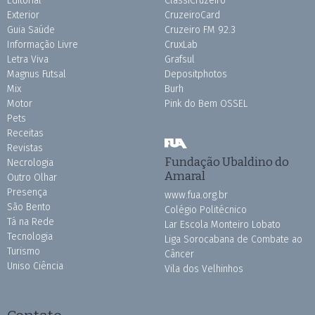
Editorial
ClassiCruzeiro
Exterior
CruzeiroCard
Guia Saúde
Cruzeiro FM 92.3
Informação Livre
CruxLab
Letra Viva
Grafsul
Magnus Futsal
Depositphotos
Mix
Burh
Motor
Pink do Bem OSSEL
Pets
Receitas
Revistas
Fundação Ubaldino do
Necrologia
Amaral
Outro Olhar
Presença
www.fua.org.br
São Bento
Colégio Politécnico
Tá na Rede
Lar Escola Monteiro Lobato
Tecnologia
Liga Sorocabana de Combate ao
Turismo
Câncer
Uniso Ciência
Vila dos Velhinhos