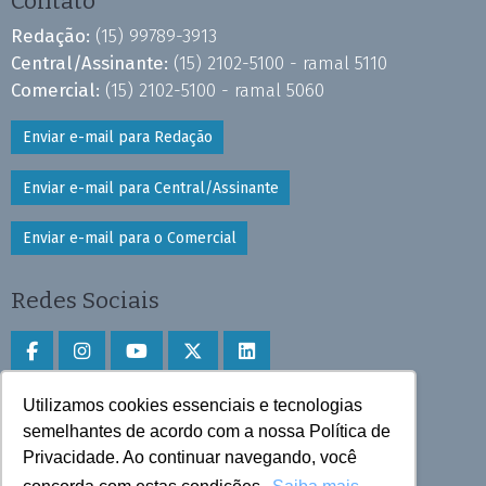
Contato
Redação:
(15) 99789-3913
Central/Assinante:
(15) 2102-5100 - ramal 5110
Comercial:
(15) 2102-5100 - ramal 5060
Enviar e-mail para Redação
Enviar e-mail para Central/Assinante
Enviar e-mail para o Comercial
Redes Sociais
Utilizamos cookies essenciais e tecnologias
Faça download do aplicativo
semelhantes de acordo com a nossa Política de
Privacidade. Ao continuar navegando, você
Play Store e App Store