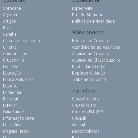
Editorias
Expediente
Sorocaba
Expediente
Agenda
Projeto Memória
Artigos
Política de Privacidade
Brasil
Fale conosco
Canal 1
Casa e Acabamento
Fale com o Cruzeiro
Cinema
Atendimento ao Assinante
Condomínios
Anuncie no Cruzeiro
Cruzeirinho
Anuncie no ClassiCruzeiro
Do Leitor
Publicidade Legal
Educação
Repórter Cidadão
Educa Mais Brasil
Trabalhe Conosco
Esporte
Parceiros
Economia
Editorial
ClassiCruzeiro
Exterior
CruzeiroCard
Guia Saúde
Cruzeiro FM 92.3
Informação Livre
CruxLab
Letra Viva
Grafsul
Magnus Futsal
Depositphotos
Mix
Burh