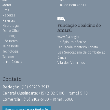
Motor
Pink do Bem OSSEL
Pets
Receitas
Revistas
Fundação Ubaldino do
Necrologia
Amaral
Outro Olhar
Presença
www.fua.org.br
São Bento
Colégio Politécnico
Tá na Rede
Lar Escola Monteiro Lobato
Tecnologia
Liga Sorocabana de Combate ao
Turismo
Câncer
Uniso Ciência
Vila dos Velhinhos
Contato
Redação:
(15) 99789-3913
Central/Assinante:
(15) 2102-5100 - ramal 5110
Comercial:
(15) 2102-5100 - ramal 5060
Enviar e-mail para Redação