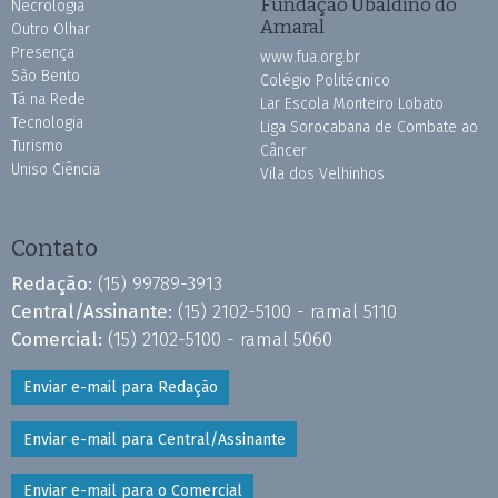
Fundação Ubaldino do
Necrologia
Amaral
Outro Olhar
Presença
www.fua.org.br
São Bento
Colégio Politécnico
Tá na Rede
Lar Escola Monteiro Lobato
Tecnologia
Liga Sorocabana de Combate ao
Turismo
Câncer
Uniso Ciência
Vila dos Velhinhos
Contato
Redação:
(15) 99789-3913
Central/Assinante:
(15) 2102-5100 - ramal 5110
Comercial:
(15) 2102-5100 - ramal 5060
Enviar e-mail para Redação
Enviar e-mail para Central/Assinante
Enviar e-mail para o Comercial