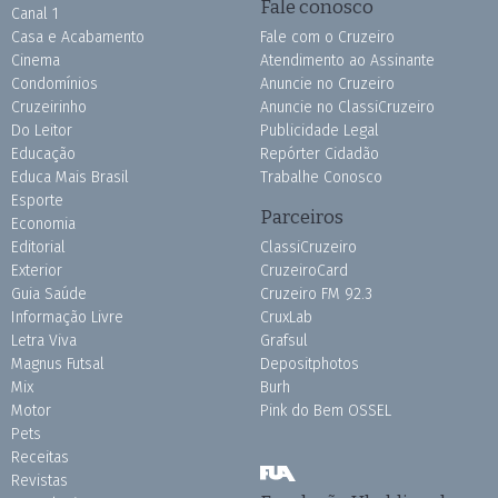
Fale conosco
Canal 1
Casa e Acabamento
Fale com o Cruzeiro
Cinema
Atendimento ao Assinante
Condomínios
Anuncie no Cruzeiro
Cruzeirinho
Anuncie no ClassiCruzeiro
Do Leitor
Publicidade Legal
Educação
Repórter Cidadão
Educa Mais Brasil
Trabalhe Conosco
Esporte
Parceiros
Economia
Editorial
ClassiCruzeiro
Exterior
CruzeiroCard
Guia Saúde
Cruzeiro FM 92.3
Informação Livre
CruxLab
Letra Viva
Grafsul
Magnus Futsal
Depositphotos
Mix
Burh
Motor
Pink do Bem OSSEL
Pets
Receitas
Revistas