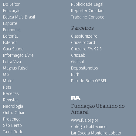
Do Leitor
Publicidade Legal
Educação
Repórter Cidadão
Educa Mais Brasil
Trabalhe Conosco
Esporte
Parceiros
Economia
Editorial
ClassiCruzeiro
Exterior
CruzeiroCard
Guia Saúde
Cruzeiro FM 92.3
Informação Livre
CruxLab
Letra Viva
Grafsul
Magnus Futsal
Depositphotos
Mix
Burh
Motor
Pink do Bem OSSEL
Pets
Receitas
Revistas
Fundação Ubaldino do
Necrologia
Amaral
Outro Olhar
Presença
www.fua.org.br
São Bento
Colégio Politécnico
Tá na Rede
Lar Escola Monteiro Lobato