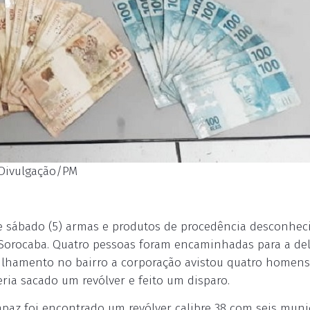
 Divulgação/PM
 de sábado (5) armas e produtos de procedência desconhe
e Sorocaba. Quatro pessoas foram encaminhadas para a del
rulhamento no bairro a corporação avistou quatro homen
ria sacado um revólver e feito um disparo.
apaz foi encontrado um revólver calibre 38 com seis muni