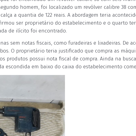
 segundo homem, foi localizado um revólver calibre 38 co
alça a quantia de 122 reais. A abordagem teria aconteci
irmou ser proprietário do estabelecimento e o quarto ter
a de ilícito foi encontrado.
inas sem notas fiscais, como furadeiras e lixadeiras. De a
bos. O proprietário teria justificado que compra as máqu
s produtos possui nota fiscal de compra. Ainda na busca
ada escondida em baixo do caixa do estabelecimento comer