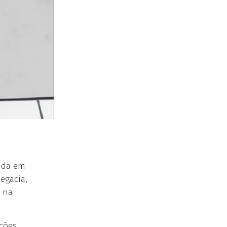
cida em
egacia,
s na
ções,