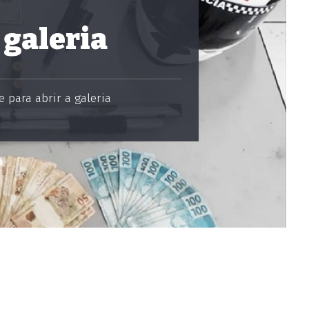
 galeria
 para abrir a galeria