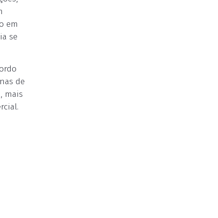
m
do em
ia se
cordo
inas de
, mais
cial.