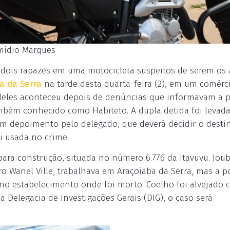
Emídio Marques
e dois rapazes em uma motocicleta suspeitos de serem os 
a da Serra
na tarde desta quarta-feira (2), em um comérc
 deles aconteceu depois de denúncias que informavam a p
ambém conhecido como Habiteto. A dupla detida foi levada
em depoimento pelo delegado, que deverá decidir o desti
i usada no crime.
para construção, situada no número 6.776 da Itavuvu. Joub
ro Wanel Ville, trabalhava em Araçoiaba da Serra, mas a po
o estabelecimento onde foi morto. Coelho foi alvejado
da Delegacia de Investigações Gerais (DIG), o caso será