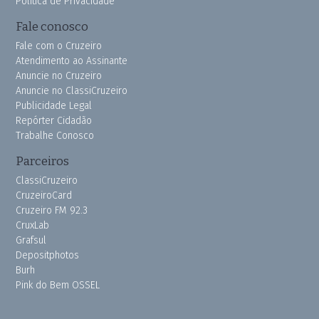
Política de Privacidade
Fale conosco
Fale com o Cruzeiro
Atendimento ao Assinante
Anuncie no Cruzeiro
Anuncie no ClassiCruzeiro
Publicidade Legal
Repórter Cidadão
Trabalhe Conosco
Parceiros
ClassiCruzeiro
CruzeiroCard
Cruzeiro FM 92.3
CruxLab
Grafsul
Depositphotos
Burh
Pink do Bem OSSEL