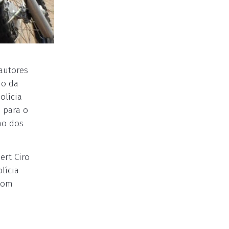
autores
io da
olícia
 para o
no dos
ert Ciro
lícia
 com