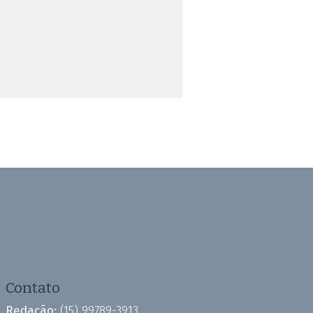
Contato
Redação:
(15) 99789-3913