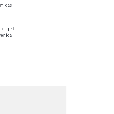
ém das
unicipal
venida