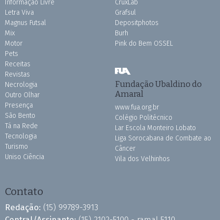
Informação Livre
CruxLab
Letra Viva
Grafsul
Magnus Futsal
Depositphotos
Mix
Burh
Motor
Pink do Bem OSSEL
Pets
Receitas
Revistas
Fundação Ubaldino do
Necrologia
Amaral
Outro Olhar
Presença
www.fua.org.br
São Bento
Colégio Politécnico
Tá na Rede
Lar Escola Monteiro Lobato
Tecnologia
Liga Sorocabana de Combate ao
Turismo
Câncer
Uniso Ciência
Vila dos Velhinhos
Contato
Redação:
(15) 99789-3913
Central/Assinante:
(15) 2102-5100 - ramal 5110