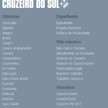
Editorias
Expediente
Sorocaba
Expediente
Agenda
Projeto Memória
Artigos
Política de Privacidade
Brasil
Fale conosco
Canal 1
Casa e Acabamento
Fale com o Cruzeiro
Cinema
Atendimento ao Assinante
Condomínios
Anuncie no Cruzeiro
Cruzeirinho
Anuncie no ClassiCruzeiro
Do Leitor
Publicidade Legal
Educação
Repórter Cidadão
Educa Mais Brasil
Trabalhe Conosco
Esporte
Parceiros
Economia
Editorial
ClassiCruzeiro
Exterior
CruzeiroCard
Guia Saúde
Cruzeiro FM 92.3