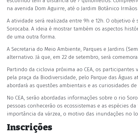
escolhido tem a distância de 7 quilômetros. Compree
na avenida Dom Aguirre, até o Jardim Botânico Irmãos 
A atividade será realizada entre 9h e 12h. O objetivo é
Sorocaba. A ideia é mostrar também os aspectos histó
de uma outra forma.
A Secretaria do Meio Ambiente, Parques e Jardins (S
alternativo. Já que, em 22 de setembro, será comemor
Partindo da ciclovia próxima ao CEA, os participantes 
pela praça da Biodiversidade, pelo Parque das Águas a
abordará as questões ambientais e as curiosidades de 
No CEA, serão abordadas informações sobre o rio Soroc
pessoas conhecerão os ecossistemas e as espécies da 
importância da várzea, o motivo das inundações no l
Inscrições