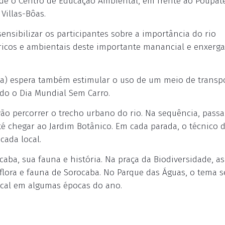
nde o Centro de Educação Ambiental, em frente ao Poupa
Villas-Bôas.
 sensibilizar os participantes sobre a importância do rio
ricos e ambientais deste importante manancial e enxerga
ema) espera também estimular o uso de um meio de transp
ado o Dia Mundial Sem Carro.
vão percorrer o trecho urbano do rio. Na sequência, pass
té chegar ao Jardim Botânico. Em cada parada, o técnico
cada local.
aba, sua fauna e história. Na praça da Biodiversidade, as
flora e fauna de Sorocaba. No Parque das Águas, o tema s
ocal em algumas épocas do ano.