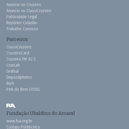
Anuncie no Cruzeiro
Anuncie no ClassiCruzeiro
Publicidade Legal
Repórter Cidadão
Trabalhe Conosco
Parceiros
ClassiCruzeiro
CruzeiroCard
Cruzeiro FM 92.3
CruxLab
Grafsul
Depositphotos
Burh
Pink do Bem OSSEL
Fundação Ubaldino do Amaral
www.fua.org.br
Colégio Politécnico