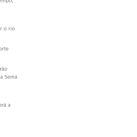
tempo,
r o rio
orte
arão
 da Sema
erá a