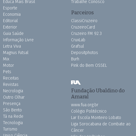
Educa Mais Brasil
Trabalhe Conosco
Esporte
Parceiros
Economia
Editorial
ClassiCruzeiro
Exterior
CruzeiroCard
Guia Saúde
Cruzeiro FM 92.3
Informação Livre
CruxLab
Letra Viva
Grafsul
Magnus Futsal
Depositphotos
Mix
Burh
Motor
Pink do Bem OSSEL
Pets
Receitas
Revistas
Fundação Ubaldino do
Necrologia
Amaral
Outro Olhar
Presença
www.fua.org.br
São Bento
Colégio Politécnico
Tá na Rede
Lar Escola Monteiro Lobato
Tecnologia
Liga Sorocabana de Combate ao
Turismo
Câncer
Uniso Ciência