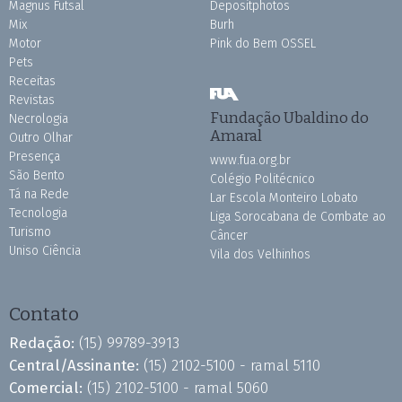
Magnus Futsal
Depositphotos
Mix
Burh
Motor
Pink do Bem OSSEL
Pets
Receitas
Revistas
Fundação Ubaldino do
Necrologia
Amaral
Outro Olhar
Presença
www.fua.org.br
São Bento
Colégio Politécnico
Tá na Rede
Lar Escola Monteiro Lobato
Tecnologia
Liga Sorocabana de Combate ao
Turismo
Câncer
Uniso Ciência
Vila dos Velhinhos
Contato
Redação:
(15) 99789-3913
Central/Assinante:
(15) 2102-5100 - ramal 5110
Comercial:
(15) 2102-5100 - ramal 5060