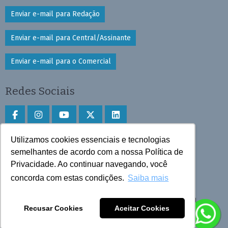
Enviar e-mail para Redação
Enviar e-mail para Central/Assinante
Enviar e-mail para o Comercial
Redes Sociais
Utilizamos cookies essenciais e tecnologias
Faça download do aplicativo
semelhantes de acordo com a nossa Política de
Privacidade. Ao continuar navegando, você
Play Store e App Store
concorda com estas condições.
Saiba mais
Todos os direitos reservados © 2025 Cruzeiro do Sul
Recusar Cookies
Aceitar Cookies