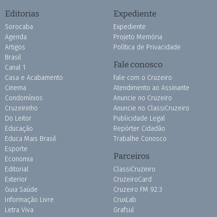
Editorias
Expediente
Sorocaba
Expediente
Agenda
Projeto Memória
Artigos
Política de Privacidade
Brasil
Fale conosco
Canal 1
Casa e Acabamento
Fale com o Cruzeiro
Cinema
Atendimento ao Assinante
Condomínios
Anuncie no Cruzeiro
Cruzeirinho
Anuncie no ClassiCruzeiro
Do Leitor
Publicidade Legal
Educação
Repórter Cidadão
Educa Mais Brasil
Trabalhe Conosco
Esporte
Parceiros
Economia
Editorial
ClassiCruzeiro
Exterior
CruzeiroCard
Guia Saúde
Cruzeiro FM 92.3
Informação Livre
CruxLab
Letra Viva
Grafsul