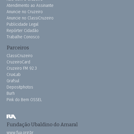
Atendimento ao Assinante
Anuncie no Cruzeiro
Anuncie no ClassiCruzeiro
Publicidade Legal
Repórter Cidadão
Trabalhe Conosco
Parceiros
ClassiCruzeiro
CruzeiroCard
Cruzeiro FM 92.3
CruxLab
Grafsul
Depositphotos
Burh
Pink do Bem OSSEL
Fundação Ubaldino do Amaral
www.fua.org.br