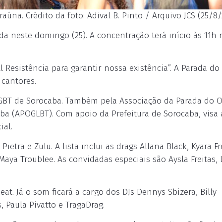
úna. Crédito da foto: Adival B. Pinto / Arquivo JCS (25/8/
da neste domingo (25). A concentração terá início às 11h 
 Resistência para garantir nossa existência”. A Parada do
 cantores.
LGBT de Sorocaba. Também pela Associação da Parada do 
ba (APOGLBT). Com apoio da Prefeitura de Sorocaba, visa a
ial.
ietra e Zulu. A lista inclui as drags Allana Black, Kyara Fr
Maya Troublee. As convidadas especiais são Aysla Freitas, 
t. Já o som ficará a cargo dos DJs Dennys Sbizera, Billy
 Paula Pivatto e TragaDrag.