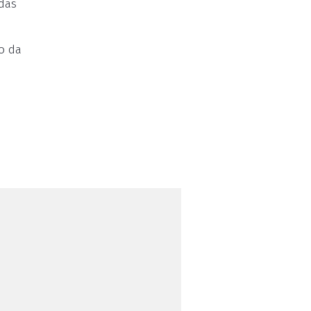
das
o da