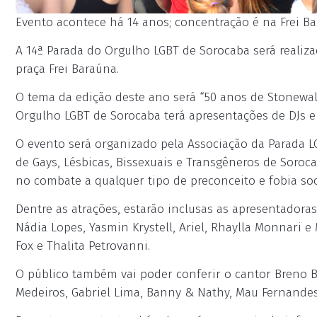
Evento acontece há 14 anos; concentração é na Frei Bara
A 14ª Parada do Orgulho LGBT de Sorocaba será realiza
praça Frei Baraúna.
O tema da edição deste ano será “50 anos de Stonewall
Orgulho LGBT de Sorocaba terá apresentações de DJs e
O evento será organizado pela Associação da Parada 
de Gays, Lésbicas, Bissexuais e Transgêneros de Soroca
no combate a qualquer tipo de preconceito e fobia soc
Dentre as atrações, estarão inclusas as apresentadoras P
Nádia Lopes, Yasmin Krystell, Ariel, Rhaylla Monnari e 
Fox e Thalita Petrovanni.
O público também vai poder conferir o cantor Breno Bea
Medeiros, Gabriel Lima, Banny & Nathy, Mau Fernandes,