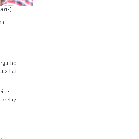
2013)
na
Orgulho
uxiliar
eitas,
Lorelay