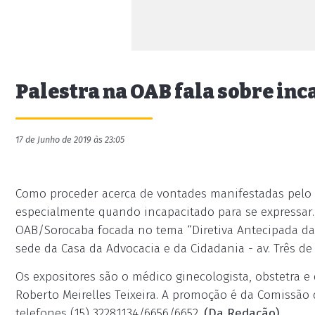
Palestra na OAB fala sobre inc
17 de Junho de 2019 às 23:05
Como proceder acerca de vontades manifestadas pelo 
especialmente quando incapacitado para se expressar.
OAB/Sorocaba focada no tema “Diretiva Antecipada da V
sede da Casa da Advocacia e da Cidadania - av. Três de 
Os expositores são o médico ginecologista, obstetra e 
Roberto Meirelles Teixeira. A promoção é da Comissão 
telefones (15) 3228.1134/6656/6652.
(Da Redação)