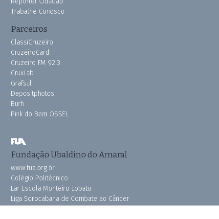
Repórter Cidadão
Trabalhe Conosco
Parceiros
ClassiCruzeiro
CruzeiroCard
Cruzeiro FM 92.3
CruxLab
Grafsul
Depositphotos
Burh
Pink do Bem OSSEL
Fundação Ubaldino do Amaral
www.fua.org.br
Colégio Politécnico
Lar Escola Monteiro Lobato
Liga Sorocabana de Combate ao Câncer
Vila dos Velhinhos