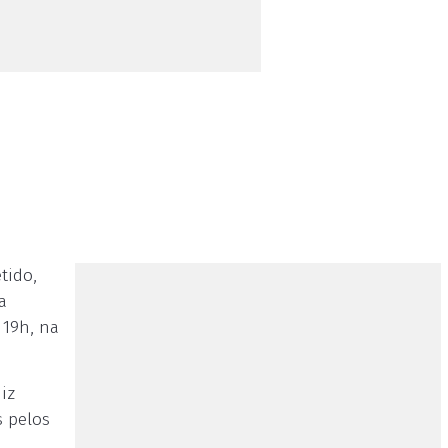
tido,
a
 19h, na
iz
s pelos