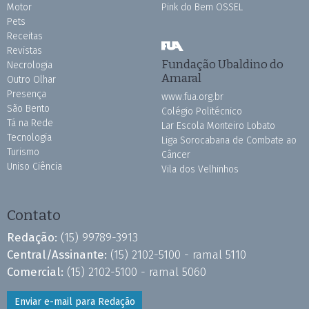
Motor
Pink do Bem OSSEL
Pets
Receitas
Revistas
Fundação Ubaldino do
Necrologia
Amaral
Outro Olhar
Presença
www.fua.org.br
São Bento
Colégio Politécnico
Tá na Rede
Lar Escola Monteiro Lobato
Tecnologia
Liga Sorocabana de Combate ao
Turismo
Câncer
Uniso Ciência
Vila dos Velhinhos
Contato
Redação:
(15) 99789-3913
Central/Assinante:
(15) 2102-5100 - ramal 5110
Comercial:
(15) 2102-5100 - ramal 5060
Enviar e-mail para Redação