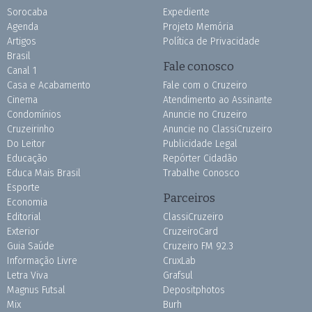
Sorocaba
Expediente
Agenda
Projeto Memória
Artigos
Política de Privacidade
Brasil
Fale conosco
Canal 1
Casa e Acabamento
Fale com o Cruzeiro
Cinema
Atendimento ao Assinante
Condomínios
Anuncie no Cruzeiro
Cruzeirinho
Anuncie no ClassiCruzeiro
Do Leitor
Publicidade Legal
Educação
Repórter Cidadão
Educa Mais Brasil
Trabalhe Conosco
Esporte
Parceiros
Economia
Editorial
ClassiCruzeiro
Exterior
CruzeiroCard
Guia Saúde
Cruzeiro FM 92.3
Informação Livre
CruxLab
Letra Viva
Grafsul
Magnus Futsal
Depositphotos
Mix
Burh