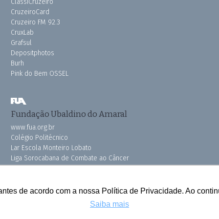
ClassiCruzeiro
CruzeiroCard
Cruzeiro FM 92.3
CruxLab
Grafsul
Depositphotos
Burh
Pink do Bem OSSEL
Fundação Ubaldino do Amaral
www.fua.org.br
Colégio Politécnico
Lar Escola Monteiro Lobato
Liga Sorocabana de Combate ao Câncer
Vila dos Velhinhos
antes de acordo com a nossa Política de Privacidade. Ao cont
Saiba mais