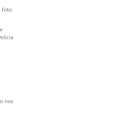
 Foto:
 e
olícia
do nos