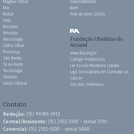
Magnus Futsal
Depositphotos
Mix
Burh
Motor
Pink do Bem OSSEL
Pets
Receitas
Revistas
Fundação Ubaldino do
Necrologia
Amaral
Outro Olhar
Presença
www.fua.org.br
São Bento
Colégio Politécnico
Tá na Rede
Lar Escola Monteiro Lobato
Tecnologia
Liga Sorocabana de Combate ao
Turismo
Câncer
Uniso Ciência
Vila dos Velhinhos
Contato
Redação:
(15) 99789-3913
Central/Assinante:
(15) 2102-5100 - ramal 5110
Comercial:
(15) 2102-5100 - ramal 5060