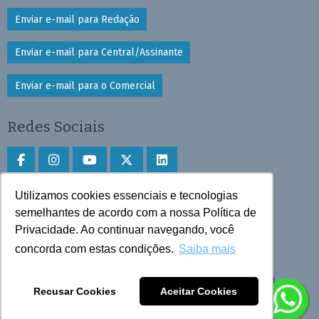
Enviar e-mail para Redação
Enviar e-mail para Central/Assinante
Enviar e-mail para o Comercial
Redes Sociais
Utilizamos cookies essenciais e tecnologias
Faça download do aplicativo
semelhantes de acordo com a nossa Política de
Play Store e App Store
Privacidade. Ao continuar navegando, você
concorda com estas condições.
Saiba mais
Todos os direitos reservados © 2025 Cruzeiro do Sul
Recusar Cookies
Aceitar Cookies