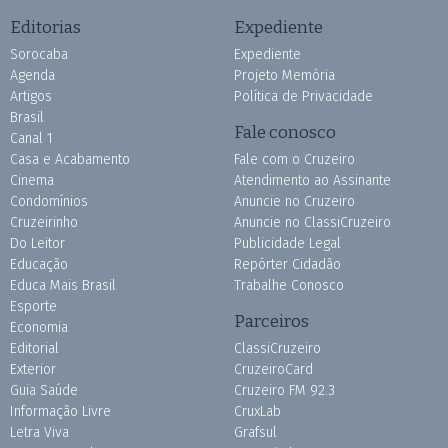
Editorias
Expediente
Sorocaba
Expediente
Agenda
Projeto Memória
Artigos
Política de Privacidade
Brasil
Fale conosco
Canal 1
Casa e Acabamento
Fale com o Cruzeiro
Cinema
Atendimento ao Assinante
Condomínios
Anuncie no Cruzeiro
Cruzeirinho
Anuncie no ClassiCruzeiro
Do Leitor
Publicidade Legal
Educação
Repórter Cidadão
Educa Mais Brasil
Trabalhe Conosco
Esporte
Parceiros
Economia
Editorial
ClassiCruzeiro
Exterior
CruzeiroCard
Guia Saúde
Cruzeiro FM 92.3
Informação Livre
CruxLab
Letra Viva
Grafsul