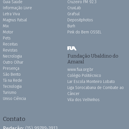
Guia Saúde
Cruzeiro FM 92.3
Informação Livre
CruxLab
Letra Viva
Grafsul
Magnus Futsal
Depositphotos
Mix
Burh
Motor
Pink do Bem OSSEL
Pets
Receitas
Revistas
Fundação Ubaldino do
Necrologia
Amaral
Outro Olhar
Presença
www.fua.org.br
São Bento
Colégio Politécnico
Tá na Rede
Lar Escola Monteiro Lobato
Tecnologia
Liga Sorocabana de Combate ao
Turismo
Câncer
Uniso Ciência
Vila dos Velhinhos
Contato
Redação:
(15) 99789-3913