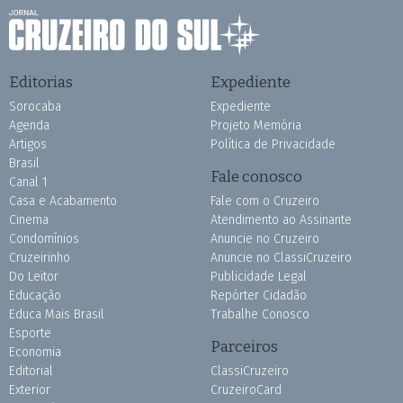
Editorias
Expediente
Sorocaba
Expediente
Agenda
Projeto Memória
Artigos
Política de Privacidade
Brasil
Fale conosco
Canal 1
Casa e Acabamento
Fale com o Cruzeiro
Cinema
Atendimento ao Assinante
Condomínios
Anuncie no Cruzeiro
Cruzeirinho
Anuncie no ClassiCruzeiro
Do Leitor
Publicidade Legal
Educação
Repórter Cidadão
Educa Mais Brasil
Trabalhe Conosco
Esporte
Parceiros
Economia
Editorial
ClassiCruzeiro
Exterior
CruzeiroCard