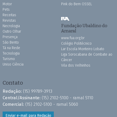
Motor
Pink do Bem OSSEL
Pets
Receitas
Revistas
Fundação Ubaldino do
Necrologia
Amaral
Outro Olhar
Presença
www.fua.org.br
São Bento
Colégio Politécnico
Tá na Rede
Lar Escola Monteiro Lobato
Tecnologia
Liga Sorocabana de Combate ao
Turismo
Câncer
Uniso Ciência
Vila dos Velhinhos
Contato
Redação:
(15) 99789-3913
Central/Assinante:
(15) 2102-5100 - ramal 5110
Comercial:
(15) 2102-5100 - ramal 5060
Enviar e-mail para Redação