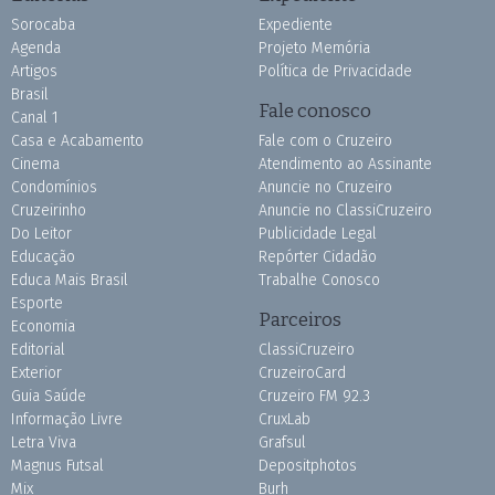
Sorocaba
Expediente
Agenda
Projeto Memória
Artigos
Política de Privacidade
Brasil
Fale conosco
Canal 1
Casa e Acabamento
Fale com o Cruzeiro
Cinema
Atendimento ao Assinante
Condomínios
Anuncie no Cruzeiro
Cruzeirinho
Anuncie no ClassiCruzeiro
Do Leitor
Publicidade Legal
Educação
Repórter Cidadão
Educa Mais Brasil
Trabalhe Conosco
Esporte
Parceiros
Economia
Editorial
ClassiCruzeiro
Exterior
CruzeiroCard
Guia Saúde
Cruzeiro FM 92.3
Informação Livre
CruxLab
Letra Viva
Grafsul
Magnus Futsal
Depositphotos
Mix
Burh