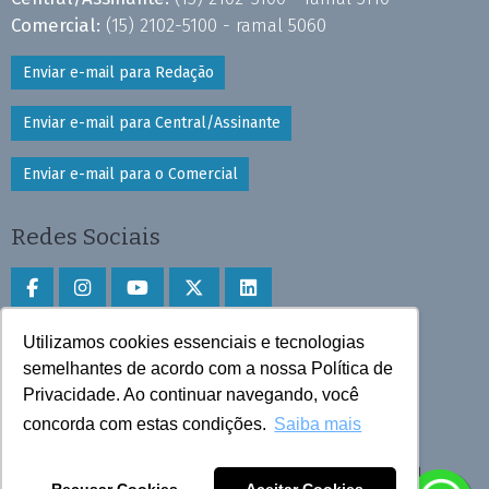
Comercial:
(15) 2102-5100 - ramal 5060
Enviar e-mail para Redação
Enviar e-mail para Central/Assinante
Enviar e-mail para o Comercial
Redes Sociais
Utilizamos cookies essenciais e tecnologias
Faça download do aplicativo
semelhantes de acordo com a nossa Política de
Privacidade. Ao continuar navegando, você
Play Store e App Store
concorda com estas condições.
Saiba mais
Todos os direitos reservados © 2025 Cruzeiro do Sul