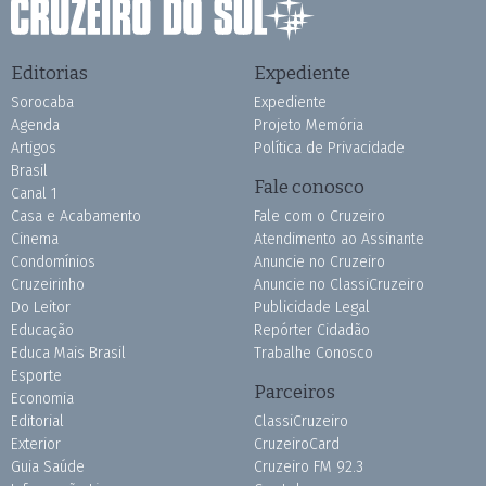
Editorias
Expediente
Sorocaba
Expediente
Agenda
Projeto Memória
Artigos
Política de Privacidade
Brasil
Fale conosco
Canal 1
Casa e Acabamento
Fale com o Cruzeiro
Cinema
Atendimento ao Assinante
Condomínios
Anuncie no Cruzeiro
Cruzeirinho
Anuncie no ClassiCruzeiro
Do Leitor
Publicidade Legal
Educação
Repórter Cidadão
Educa Mais Brasil
Trabalhe Conosco
Esporte
Parceiros
Economia
Editorial
ClassiCruzeiro
Exterior
CruzeiroCard
Guia Saúde
Cruzeiro FM 92.3