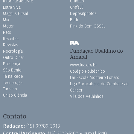
Informação Livre
CruxLab
Letra Viva
Grafsul
Magnus Futsal
Depositphotos
Mix
Burh
Motor
Pink do Bem OSSEL
Pets
Receitas
Revistas
Fundação Ubaldino do
Necrologia
Amaral
Outro Olhar
Presença
www.fua.org.br
São Bento
Colégio Politécnico
Tá na Rede
Lar Escola Monteiro Lobato
Tecnologia
Liga Sorocabana de Combate ao
Turismo
Câncer
Uniso Ciência
Vila dos Velhinhos
Contato
Redação:
(15) 99789-3913
Central/Assinante:
(15) 2102-5100 - ramal 5110