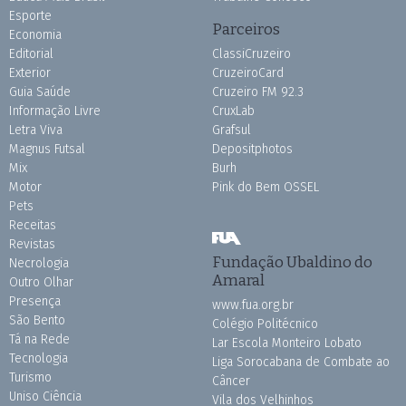
Esporte
Parceiros
Economia
Editorial
ClassiCruzeiro
Exterior
CruzeiroCard
Guia Saúde
Cruzeiro FM 92.3
Informação Livre
CruxLab
Letra Viva
Grafsul
Magnus Futsal
Depositphotos
Mix
Burh
Motor
Pink do Bem OSSEL
Pets
Receitas
Revistas
Fundação Ubaldino do
Necrologia
Amaral
Outro Olhar
Presença
www.fua.org.br
São Bento
Colégio Politécnico
Tá na Rede
Lar Escola Monteiro Lobato
Tecnologia
Liga Sorocabana de Combate ao
Turismo
Câncer
Uniso Ciência
Vila dos Velhinhos