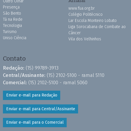
Amaral
Outro Olhar
Presença
www.fua.org.br
São Bento
Colégio Politécnico
Tá na Rede
Lar Escola Monteiro Lobato
Tecnologia
Liga Sorocabana de Combate ao
Turismo
Câncer
Uniso Ciência
Vila dos Velhinhos
Contato
Redação:
(15) 99789-3913
Central/Assinante:
(15) 2102-5100 - ramal 5110
Comercial:
(15) 2102-5100 - ramal 5060
Enviar e-mail para Redação
Enviar e-mail para Central/Assinante
Enviar e-mail para o Comercial