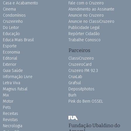
Casa e Acabamento
Fale com o Cruzeiro
Cinema
Atendimento ao Assinante
Condomínios
Anuncie no Cruzeiro
Cruzeirinho
Anuncie no ClassiCruzeiro
Do Leitor
Publicidade Legal
Educação
Repórter Cidadão
Educa Mais Brasil
Trabalhe Conosco
Esporte
Parceiros
Economia
Editorial
ClassiCruzeiro
Exterior
CruzeiroCard
Guia Saúde
Cruzeiro FM 92.3
Informação Livre
CruxLab
Letra Viva
Grafsul
Magnus Futsal
Depositphotos
Mix
Burh
Motor
Pink do Bem OSSEL
Pets
Receitas
Revistas
Fundação Ubaldino do
Necrologia