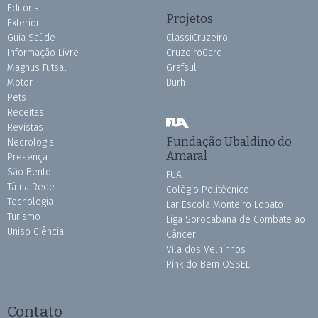
Editorial
Projetos
Exterior
Guia Saúde
ClassiCruzeiro
Informação Livre
CruzeiroCard
Magnus Futsal
Grafsul
Motor
Burh
Pets
Receitas
Revistas
Fundação Ubaldino do
Necrologia
Amaral
Presença
São Bento
FUA
Tá na Rede
Colégio Politécnico
Tecnologia
Lar Escola Monteiro Lobato
Turismo
Liga Sorocabana de Combate ao
Uniso Ciência
Câncer
Vila dos Velhinhos
Pink do Bem OSSEL
Contato