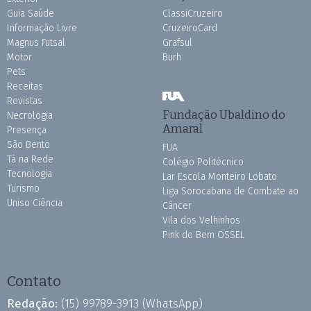
Guia Saúde
ClassiCruzeiro
Informação Livre
CruzeiroCard
Magnus Futsal
Grafsul
Motor
Burh
Pets
Receitas
Revistas
Fundação Ubaldino do
Necrologia
Amaral
Presença
São Bento
FUA
Tá na Rede
Colégio Politécnico
Tecnologia
Lar Escola Monteiro Lobato
Turismo
Liga Sorocabana de Combate ao
Uniso Ciência
Câncer
Vila dos Velhinhos
Pink do Bem OSSEL
Contato
Redação:
(15) 99789-3913
(WhatsApp)