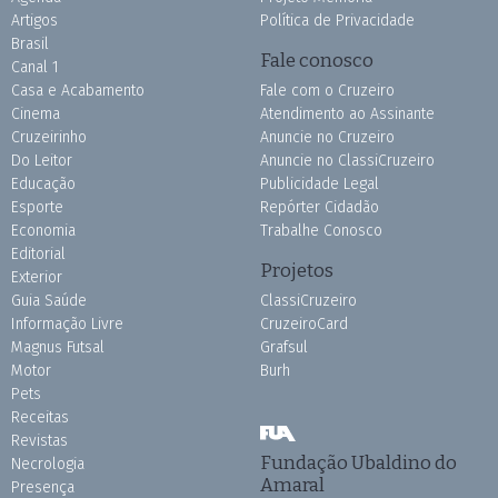
Artigos
Política de Privacidade
Brasil
Fale conosco
Canal 1
Casa e Acabamento
Fale com o Cruzeiro
Cinema
Atendimento ao Assinante
Cruzeirinho
Anuncie no Cruzeiro
Do Leitor
Anuncie no ClassiCruzeiro
Educação
Publicidade Legal
Esporte
Repórter Cidadão
Economia
Trabalhe Conosco
Editorial
Projetos
Exterior
Guia Saúde
ClassiCruzeiro
Informação Livre
CruzeiroCard
Magnus Futsal
Grafsul
Motor
Burh
Pets
Receitas
Revistas
Fundação Ubaldino do
Necrologia
Amaral
Presença