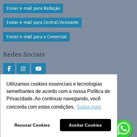
Enviar e-mail para Redação
Enviar e-mail para Central/Assinante
Enviar e-mail para o Comercial
Redes Sociais
Utilizamos cookies essenciais e tecnologias
Faça download do aplicativo
semelhantes de acordo com a nossa Política de
Privacidade. Ao continuar navegando, você
Play Store e App Store
concorda com estas condições.
Saiba mais
Todos os direitos reservados © 2026 Cruzeiro do Sul
Recusar Cookies
Aceitar Cookies