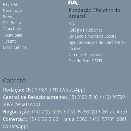
Revistas
Fundação Ubaldino do
Necrologia
Amaral
Presença
São Bento
FUA
Tá na Rede
Colégio Politécnico
Tecnologia
Lar Escola Monteiro Lobato
Turismo
Liga Sorocabana de Combate ao
Uniso Ciência
Câncer
Vila dos Velhinhos
Pink do Bem OSSEL
Contato
Redação:
(15) 99789-3913
(WhatsApp)
Central de Relacionamento:
(15) 2102-5110 /
(15) 99789-
2099
(WhatsApp)
Negociação:
(15) 2102-5195 /
(15) 99788-3219
(WhatsApp)
Comercial:
(15) 2102-5100 - ramal 5060 /
(15) 99789-6861
(WhatsApp)