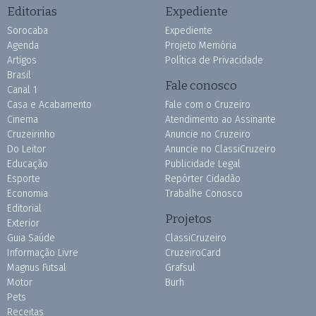
Editorias
Expediente
Sorocaba
Expediente
Agenda
Projeto Memória
Artigos
Política de Privacidade
Brasil
Fale conosco
Canal 1
Casa e Acabamento
Fale com o Cruzeiro
Cinema
Atendimento ao Assinante
Cruzeirinho
Anuncie no Cruzeiro
Do Leitor
Anuncie no ClassiCruzeiro
Educação
Publicidade Legal
Esporte
Repórter Cidadão
Economia
Trabalhe Conosco
Editorial
Projetos
Exterior
Guia Saúde
ClassiCruzeiro
Informação Livre
CruzeiroCard
Magnus Futsal
Grafsul
Motor
Burh
Pets
Receitas