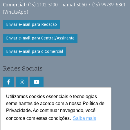
Comercial:
(15) 2102-5100 - ramal 5060 /
(15) 99789-6861
(WhatsApp)
Enviar e-mail para Redação
Enviar e-mail para Central/Assinante
Enviar e-mail para o Comercial
Redes Sociais
Utilizamos cookies essenciais e tecnologias
Faça download do aplicativo
semelhantes de acordo com a nossa Política de
Play Store e App Store
Privacidade. Ao continuar navegando, você
concorda com estas condições.
Saiba mais