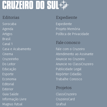
Editorias
Expediente
Sorocaba
Expediente
Agenda
Projeto Memória
Artigos
Política de Privacidade
Brasil
Fale conosco
Canal 1
Casa e Acabamento
Fale com o Cruzeiro
Cinema
Atendimento ao Assinante
Cruzeirinho
Anuncie no Cruzeiro
Do Leitor
Anuncie no ClassiCruzeiro
Educação
Publicidade Legal
Esporte
Repórter Cidadão
Economia
Trabalhe Conosco
Editorial
Projetos
Exterior
Guia Saúde
ClassiCruzeiro
Informação Livre
CruzeiroCard
Magnus Futsal
Grafsul