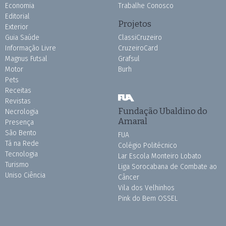
Economia
Trabalhe Conosco
Editorial
Projetos
Exterior
Guia Saúde
ClassiCruzeiro
Informação Livre
CruzeiroCard
Magnus Futsal
Grafsul
Motor
Burh
Pets
Receitas
Revistas
Fundação Ubaldino do
Necrologia
Amaral
Presença
São Bento
FUA
Tá na Rede
Colégio Politécnico
Tecnologia
Lar Escola Monteiro Lobato
Turismo
Liga Sorocabana de Combate ao
Uniso Ciência
Câncer
Vila dos Velhinhos
Pink do Bem OSSEL