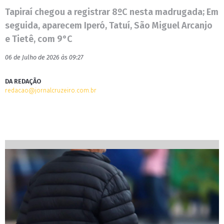
Tapiraí chegou a registrar 8ºC nesta madrugada; Em
seguida, aparecem Iperó, Tatuí, São Miguel Arcanjo
e Tietê, com 9°C
06 de Julho de 2026 às 09:27
DA REDAÇÃO
redacao@jornalcruzeiro.com.br