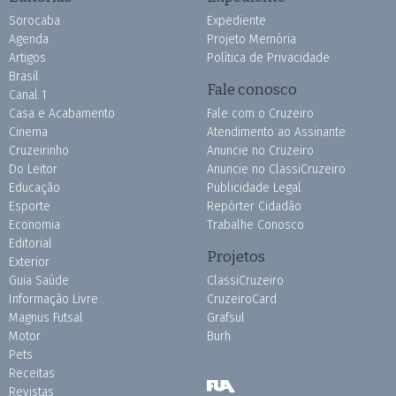
Sorocaba
Expediente
Agenda
Projeto Memória
Artigos
Política de Privacidade
Brasil
Fale conosco
Canal 1
Casa e Acabamento
Fale com o Cruzeiro
Cinema
Atendimento ao Assinante
Cruzeirinho
Anuncie no Cruzeiro
Do Leitor
Anuncie no ClassiCruzeiro
Educação
Publicidade Legal
Esporte
Repórter Cidadão
Economia
Trabalhe Conosco
Editorial
Projetos
Exterior
Guia Saúde
ClassiCruzeiro
Informação Livre
CruzeiroCard
Magnus Futsal
Grafsul
Motor
Burh
Pets
Receitas
Revistas