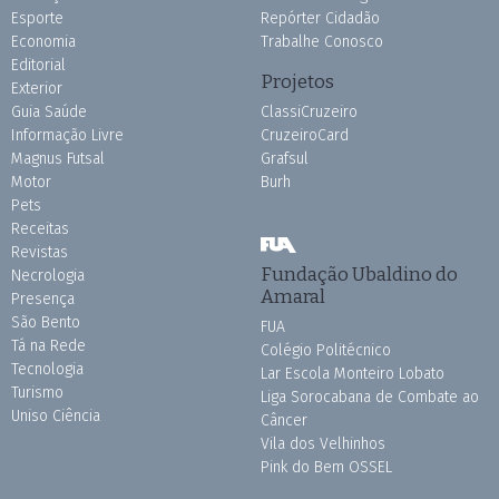
Esporte
Repórter Cidadão
Economia
Trabalhe Conosco
Editorial
Projetos
Exterior
Guia Saúde
ClassiCruzeiro
Informação Livre
CruzeiroCard
Magnus Futsal
Grafsul
Motor
Burh
Pets
Receitas
Revistas
Fundação Ubaldino do
Necrologia
Amaral
Presença
São Bento
FUA
Tá na Rede
Colégio Politécnico
Tecnologia
Lar Escola Monteiro Lobato
Turismo
Liga Sorocabana de Combate ao
Uniso Ciência
Câncer
Vila dos Velhinhos
Pink do Bem OSSEL