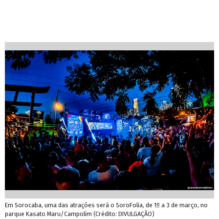
Em Sorocaba, uma das atrações será o SoroFolia, de 1º a 3 de março, no
parque Kasato Maru/Campolim (Crédito: DIVULGAÇÃO)