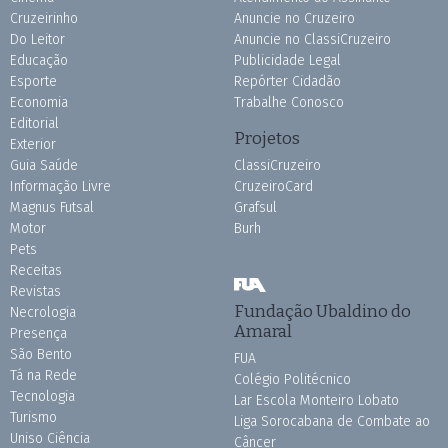
Cruzeirinho
Anuncie no Cruzeiro
Do Leitor
Anuncie no ClassiCruzeiro
Educação
Publicidade Legal
Esporte
Repórter Cidadão
Economia
Trabalhe Conosco
Editorial
Projetos
Exterior
Guia Saúde
ClassiCruzeiro
Informação Livre
CruzeiroCard
Magnus Futsal
Grafsul
Motor
Burh
Pets
Receitas
Revistas
Fundação Ubaldino do
Necrologia
Amaral
Presença
São Bento
FUA
Tá na Rede
Colégio Politécnico
Tecnologia
Lar Escola Monteiro Lobato
Turismo
Liga Sorocabana de Combate ao
Uniso Ciência
Câncer