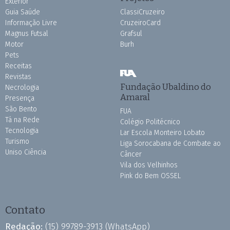
Exterior
Guia Saúde
ClassiCruzeiro
Informação Livre
CruzeiroCard
Magnus Futsal
Grafsul
Motor
Burh
Pets
Receitas
Revistas
Fundação Ubaldino do
Necrologia
Amaral
Presença
São Bento
FUA
Tá na Rede
Colégio Politécnico
Tecnologia
Lar Escola Monteiro Lobato
Turismo
Liga Sorocabana de Combate ao
Uniso Ciência
Câncer
Vila dos Velhinhos
Pink do Bem OSSEL
Contato
Redação:
(15) 99789-3913
(WhatsApp)