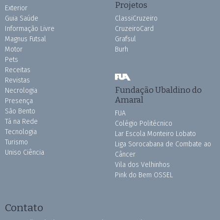
Projetos
Exterior
Guia Saúde
ClassiCruzeiro
Informação Livre
CruzeiroCard
Magnus Futsal
Grafsul
Motor
Burh
Pets
Receitas
Revistas
Fundação Ubaldino do
Necrologia
Amaral
Presença
São Bento
FUA
Tá na Rede
Colégio Politécnico
Tecnologia
Lar Escola Monteiro Lobato
Turismo
Liga Sorocabana de Combate ao
Uniso Ciência
Câncer
Vila dos Velhinhos
Pink do Bem OSSEL
Contato