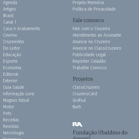
Agenda
Projeto Memória
Artigos
Política de Privacidade
Brasil
Fale conosco
Canal 1
Casa e Acabamento
Fale com o Cruzeiro
Cinema
Atendimento ao Assinante
Cruzeirinho
Anuncie no Cruzeiro
Do Leitor
Anuncie no ClassiCruzeiro
Educação
Publicidade Legal
Esporte
Repórter Cidadão
Economia
Trabalhe Conosco
Editorial
Projetos
Exterior
Guia Saúde
ClassiCruzeiro
Informação Livre
CruzeiroCard
Magnus Futsal
Grafsul
Motor
Burh
Pets
Receitas
Revistas
Fundação Ubaldino do
Necrologia
Amaral