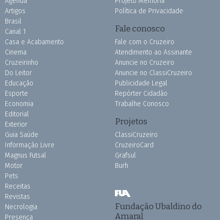
Agenda
Projeto Memória
Artigos
Política de Privacidade
Brasil
Fale conosco
Canal 1
Casa e Acabamento
Fale com o Cruzeiro
Cinema
Atendimento ao Assinante
Cruzeirinho
Anuncie no Cruzeiro
Do Leitor
Anuncie no ClassiCruzeiro
Educação
Publicidade Legal
Esporte
Repórter Cidadão
Economia
Trabalhe Conosco
Editorial
Projetos
Exterior
Guia Saúde
ClassiCruzeiro
Informação Livre
CruzeiroCard
Magnus Futsal
Grafsul
Motor
Burh
Pets
Receitas
Revistas
Fundação Ubaldino do
Necrologia
Amaral
Presença