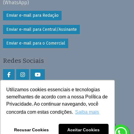
(WhatsApp)
Enviar e-mail para Redação
Enviar e-mail para Central/Assinante
Enviar e-mail para o Comercial
Redes Sociais
Utilizamos cookies essenciais e tecnologias
Faça download do aplicativo
semelhantes de acordo com a nossa Política de
Play Store e App Store
Privacidade. Ao continuar navegando, você
concorda com estas condições.
Saiba mais
Todos os direitos reservados © 2026 Cruzeiro do Sul
Recusar Cookies
Aceitar Cookies