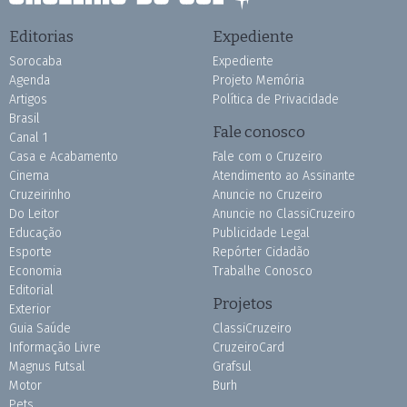
Editorias
Expediente
Sorocaba
Expediente
Agenda
Projeto Memória
Artigos
Política de Privacidade
Brasil
Fale conosco
Canal 1
Casa e Acabamento
Fale com o Cruzeiro
Cinema
Atendimento ao Assinante
Cruzeirinho
Anuncie no Cruzeiro
Do Leitor
Anuncie no ClassiCruzeiro
Educação
Publicidade Legal
Esporte
Repórter Cidadão
Economia
Trabalhe Conosco
Editorial
Projetos
Exterior
Guia Saúde
ClassiCruzeiro
Informação Livre
CruzeiroCard
Magnus Futsal
Grafsul
Motor
Burh
Pets