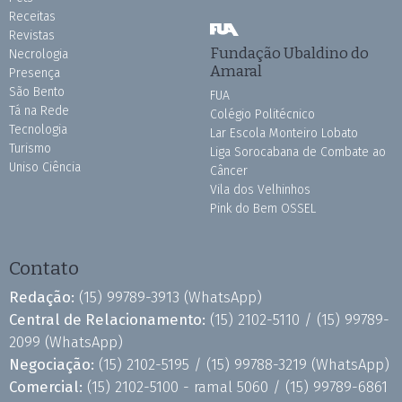
Receitas
Revistas
Fundação Ubaldino do
Necrologia
Amaral
Presença
São Bento
FUA
Tá na Rede
Colégio Politécnico
Tecnologia
Lar Escola Monteiro Lobato
Turismo
Liga Sorocabana de Combate ao
Uniso Ciência
Câncer
Vila dos Velhinhos
Pink do Bem OSSEL
Contato
Redação:
(15) 99789-3913
(WhatsApp)
Central de Relacionamento:
(15) 2102-5110 /
(15) 99789-
2099
(WhatsApp)
Negociação:
(15) 2102-5195 /
(15) 99788-3219
(WhatsApp)
Comercial:
(15) 2102-5100 - ramal 5060 /
(15) 99789-6861