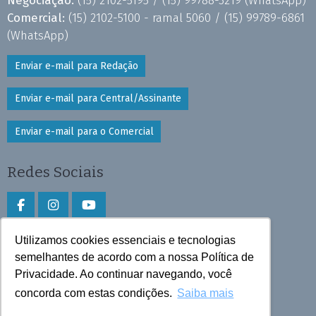
Comercial:
(15) 2102-5100 - ramal 5060 /
(15) 99789-6861
(WhatsApp)
Enviar e-mail para Redação
Enviar e-mail para Central/Assinante
Enviar e-mail para o Comercial
Redes Sociais
Utilizamos cookies essenciais e tecnologias
Faça download do aplicativo
semelhantes de acordo com a nossa Política de
Privacidade. Ao continuar navegando, você
Play Store e App Store
concorda com estas condições.
Saiba mais