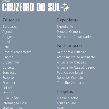
Editorias
Expediente
Sorocaba
Expediente
Agenda
Projeto Memória
Artigos
Política de Privacidade
Brasil
Fale conosco
Canal 1
Casa e Acabamento
Fale com o Cruzeiro
Cinema
Atendimento ao Assinante
Cruzeirinho
Anuncie no Cruzeiro
Do Leitor
Anuncie no ClassiCruzeiro
Educação
Publicidade Legal
Esporte
Repórter Cidadão
Economia
Trabalhe Conosco
Editorial
Projetos
Exterior
Guia Saúde
ClassiCruzeiro
Informação Livre
CruzeiroCard
Magnus Futsal
Grafsul