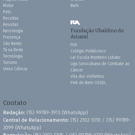
Motor
Burh
Pets
Receitas
Revistas
Fundação Ubaldino do
Necrologia
Amaral
Presença
São Bento
FUA
Tá na Rede
Colégio Politécnico
Tecnologia
Lar Escola Monteiro Lobato
Turismo
Liga Sorocabana de Combate ao
Uniso Ciência
Câncer
Vila dos Velhinhos
Pink do Bem OSSEL
Contato
Redação:
(15) 99789-3913
(WhatsApp)
Central de Relacionamento:
(15) 2102-5110 /
(15) 99789-
2099
(WhatsApp)
Negociação:
(15) 2102-5195 /
(15) 99788-3219
(WhatsApp)