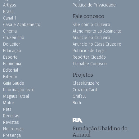
Artigos
Política de Privacidade
Brasil
Fale conosco
Canal 1
Casa e Acabamento
Fale com o Cruzeiro
Cinema
Atendimento ao Assinante
Cruzeirinho
Anuncie no Cruzeiro
Do Leitor
Anuncie no ClassiCruzeiro
Educação
Publicidade Legal
Esporte
Repórter Cidadão
Economia
Trabalhe Conosco
Editorial
Projetos
Exterior
Guia Saúde
ClassiCruzeiro
Informação Livre
CruzeiroCard
Magnus Futsal
Grafsul
Motor
Burh
Pets
Receitas
Revistas
Fundação Ubaldino do
Necrologia
Amaral
Presença