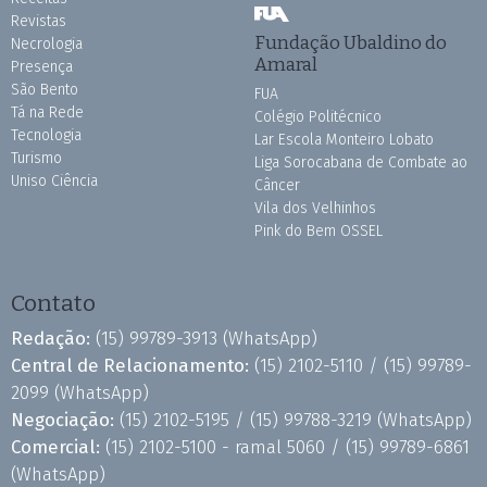
Revistas
Fundação Ubaldino do
Necrologia
Amaral
Presença
São Bento
FUA
Tá na Rede
Colégio Politécnico
Tecnologia
Lar Escola Monteiro Lobato
Turismo
Liga Sorocabana de Combate ao
Uniso Ciência
Câncer
Vila dos Velhinhos
Pink do Bem OSSEL
Contato
Redação:
(15) 99789-3913
(WhatsApp)
Central de Relacionamento:
(15) 2102-5110 /
(15) 99789-
2099
(WhatsApp)
Negociação:
(15) 2102-5195 /
(15) 99788-3219
(WhatsApp)
Comercial:
(15) 2102-5100 - ramal 5060 /
(15) 99789-6861
(WhatsApp)