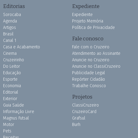
Editorias
Expediente
Sorocaba
Expediente
Agenda
Projeto Memória
Artigos
Política de Privacidade
Brasil
Fale conosco
Canal 1
Casa e Acabamento
Fale com o Cruzeiro
Cinema
Atendimento ao Assinante
Cruzeirinho
Anuncie no Cruzeiro
Do Leitor
Anuncie no ClassiCruzeiro
Educação
Publicidade Legal
Esporte
Repórter Cidadão
Economia
Trabalhe Conosco
Editorial
Projetos
Exterior
Guia Saúde
ClassiCruzeiro
Informação Livre
CruzeiroCard
Magnus Futsal
Grafsul
Motor
Burh
Pets
Receitas