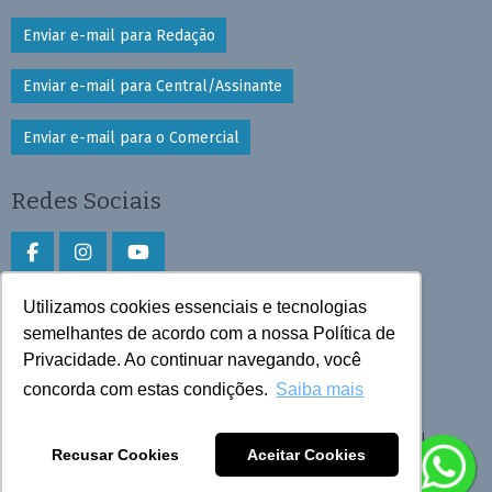
Enviar e-mail para Redação
Enviar e-mail para Central/Assinante
Enviar e-mail para o Comercial
Redes Sociais
Utilizamos cookies essenciais e tecnologias
Faça download do aplicativo
semelhantes de acordo com a nossa Política de
Play Store e App Store
Privacidade. Ao continuar navegando, você
concorda com estas condições.
Saiba mais
Todos os direitos reservados © 2026 Cruzeiro do Sul
Recusar Cookies
Aceitar Cookies