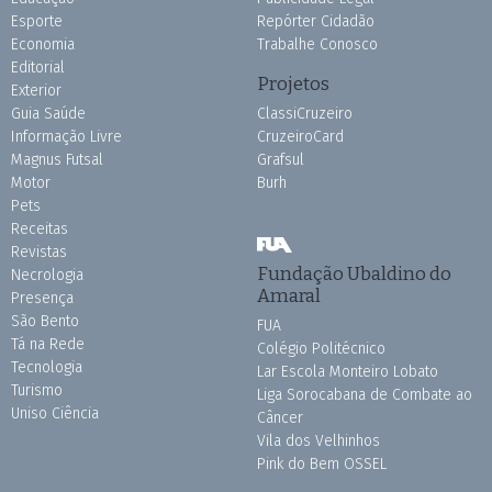
Esporte
Repórter Cidadão
Economia
Trabalhe Conosco
Editorial
Projetos
Exterior
Guia Saúde
ClassiCruzeiro
Informação Livre
CruzeiroCard
Magnus Futsal
Grafsul
Motor
Burh
Pets
Receitas
Revistas
Fundação Ubaldino do
Necrologia
Amaral
Presença
São Bento
FUA
Tá na Rede
Colégio Politécnico
Tecnologia
Lar Escola Monteiro Lobato
Turismo
Liga Sorocabana de Combate ao
Uniso Ciência
Câncer
Vila dos Velhinhos
Pink do Bem OSSEL