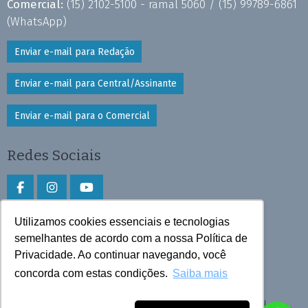
Comercial:
(15) 2102-5100 - ramal 5060 /
(15) 99789-6861
(WhatsApp)
Enviar e-mail para Redação
Enviar e-mail para Central/Assinante
Enviar e-mail para o Comercial
Redes Sociais
Utilizamos cookies essenciais e tecnologias
Faça download do aplicativo
semelhantes de acordo com a nossa Política de
Play Store e App Store
Privacidade. Ao continuar navegando, você
concorda com estas condições.
Saiba mais
Todos os direitos reservados © 2026 Cruzeiro do Sul