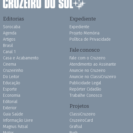
Editorias
Expediente
Sorocaba
Expediente
Agenda
Projeto Memória
Artigos
Política de Privacidade
Brasil
Fale conosco
Canal 1
Casa e Acabamento
Fale com o Cruzeiro
Cinema
Atendimento ao Assinante
Cruzeirinho
Anuncie no Cruzeiro
Do Leitor
Anuncie no ClassiCruzeiro
Educação
Publicidade Legal
Esporte
Repórter Cidadão
Economia
Trabalhe Conosco
Editorial
Projetos
Exterior
Guia Saúde
ClassiCruzeiro
Informação Livre
CruzeiroCard
Magnus Futsal
Grafsul
Motor
Burh