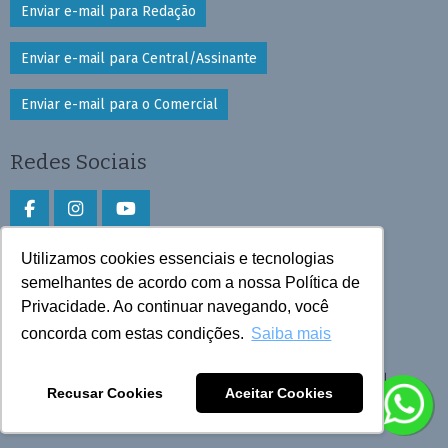
Enviar e-mail para Redação
Enviar e-mail para Central/Assinante
Enviar e-mail para o Comercial
Redes Sociais
Utilizamos cookies essenciais e tecnologias
Faça download do aplicativo
semelhantes de acordo com a nossa Política de
Privacidade. Ao continuar navegando, você
Play Store e App Store
concorda com estas condições.
Saiba mais
Todos os direitos reservados © 2026 Cruzeiro do Sul
Recusar Cookies
Aceitar Cookies