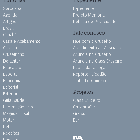
Sorocaba
Expediente
Agenda
Projeto Memória
Artigos
Política de Privacidade
Brasil
Fale conosco
Canal 1
Casa e Acabamento
Fale com o Cruzeiro
Cinema
Atendimento ao Assinante
Cruzeirinho
Anuncie no Cruzeiro
Do Leitor
Anuncie no ClassiCruzeiro
Educação
Publicidade Legal
Esporte
Repórter Cidadão
Economia
Trabalhe Conosco
Editorial
Projetos
Exterior
Guia Saúde
ClassiCruzeiro
Informação Livre
CruzeiroCard
Magnus Futsal
Grafsul
Motor
Burh
Pets
Receitas
Revistas